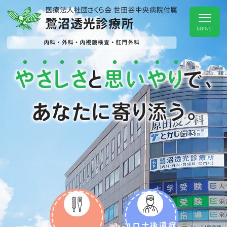
や
さ
し
さ
思
い
や
り
と
で、
あなたに寄り添う。
コロナ後遺症