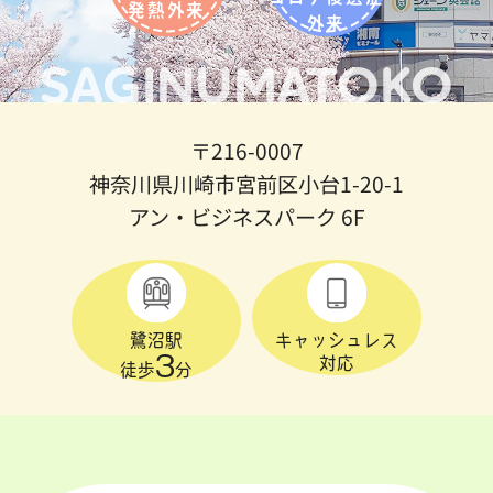
発熱外来
外来
SAGINUMATOKO
〒216-0007
神奈川県川崎市宮前区小台1-20-1
アン・ビジネスパーク 6F
鷺沼駅
キャッシュレス
3
対応
徒歩
分