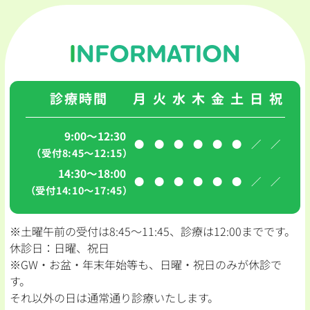
INFORMATION
診療時間
月
火
水
木
金
土
日
祝
9:00～12:30
●
●
●
●
●
●
／
／
（受付8:45〜12:15）
14:30～18:00
●
●
●
●
●
●
／
／
（受付14:10〜17:45）
※土曜午前の受付は8:45〜11:45、診療は12:00までです。
休診日：日曜、祝日
※GW・お盆・年末年始等も、日曜・祝日のみが休診で
す。
それ以外の日は通常通り診療いたします。