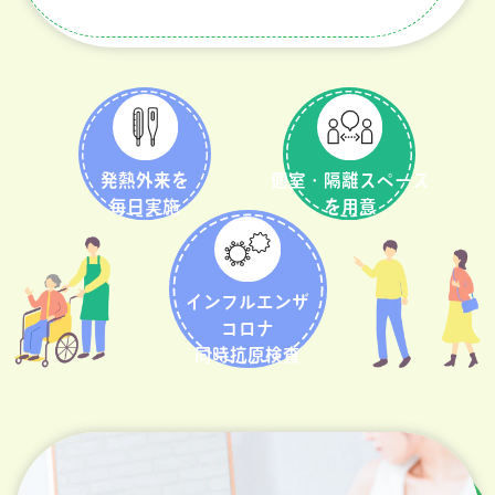
発熱外来を
個室・隔離スペース
毎日実施
を用意
インフルエンザ
コロナ
同時抗原検査