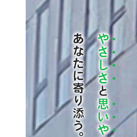
あなたに寄り添う。
や
さ
し
さ
と
思
い
や