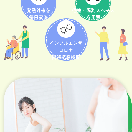
発熱外来を
個室・隔離スペース
毎日実施
を用意
インフルエンザ
コロナ
同時抗原検査