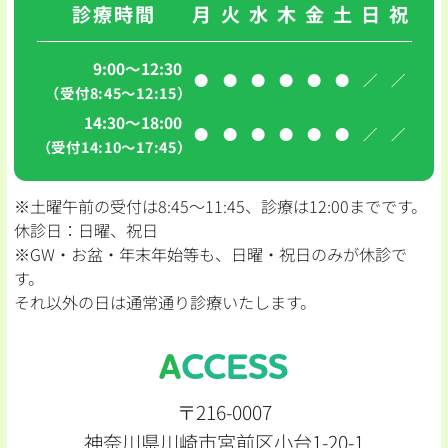
診療時間
月
火
水
木
金
土
日
祝
9:00～12:30
●
●
●
●
●
●
／
／
（受付8:45〜12:15）
14:30～18:00
●
●
●
●
●
●
／
／
（受付14:10〜17:45）
※土曜午前の受付は8:45〜11:45、診療は12:00までです。
休診日：日曜、祝日
※GW・お盆・年末年始等も、日曜・祝日のみが休診で
す。
それ以外の日は通常通り診療いたします。
ACCESS
〒216-0007
神奈川県川崎市宮前区小台1-20-1