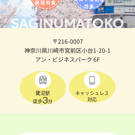
発熱外来
外来
SAGINUMATOKO
〒216-0007
神奈川県川崎市宮前区小台1-20-1
アン・ビジネスパーク 6F
鷺沼駅
キャッシュレス
3
対応
徒歩
分