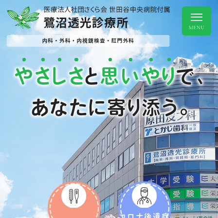
や
さ
し
さ
思
い
や
り
と
で、
あなたに寄り添う。
コロナ後遺症