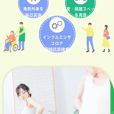
発熱外来を
個室・隔離スペース
毎日実施
を用意
インフルエンザ
コロナ
同時抗原検査