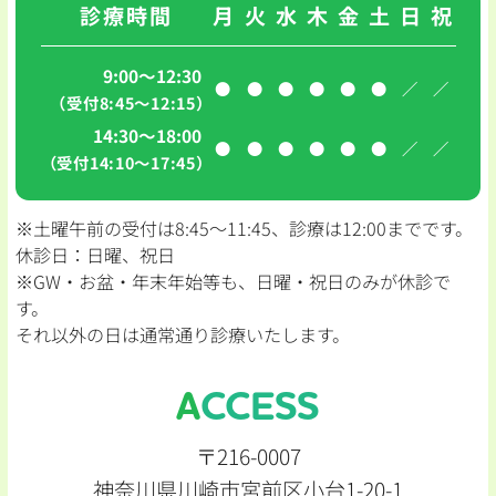
診療時間
月
火
水
木
金
土
日
祝
9:00～12:30
●
●
●
●
●
●
／
／
（受付8:45〜12:15）
14:30～18:00
●
●
●
●
●
●
／
／
（受付14:10〜17:45）
※土曜午前の受付は8:45〜11:45、診療は12:00までです。
休診日：日曜、祝日
※GW・お盆・年末年始等も、日曜・祝日のみが休診で
す。
それ以外の日は通常通り診療いたします。
ACCESS
〒216-0007
神奈川県川崎市宮前区小台1-20-1