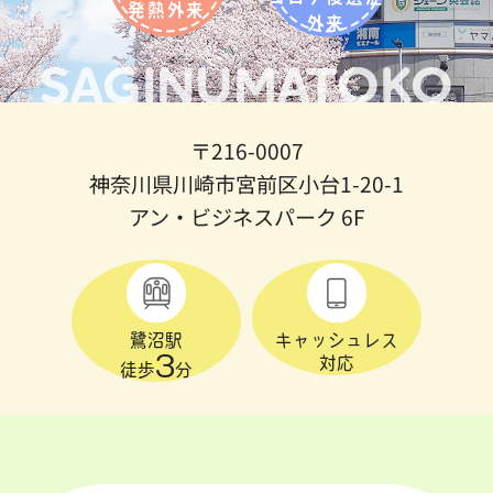
発熱外来
外来
SAGINUMATOKO
〒216-0007
神奈川県川崎市宮前区小台1-20-1
アン・ビジネスパーク 6F
鷺沼駅
キャッシュレス
3
対応
徒歩
分