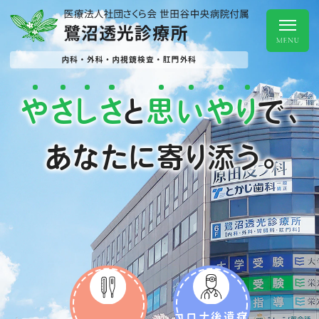
や
さ
し
さ
思
い
や
り
と
で、
あなたに寄り添う。
コロナ後遺症