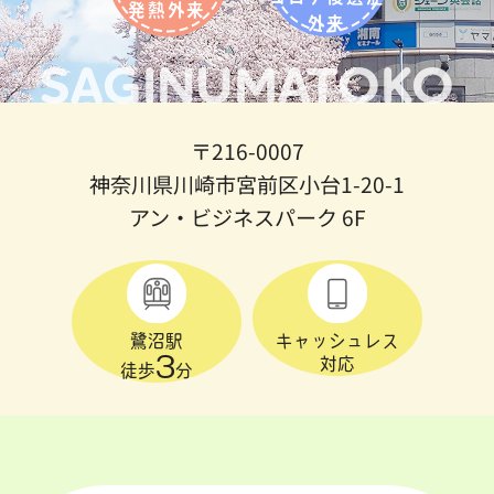
発熱外来
外来
SAGINUMATOKO
〒216-0007
神奈川県川崎市宮前区小台1-20-1
アン・ビジネスパーク 6F
鷺沼駅
キャッシュレス
3
対応
徒歩
分