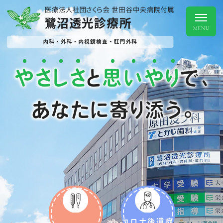
や
さ
し
さ
思
い
や
り
と
で、
あなたに寄り添う。
コロナ後遺症