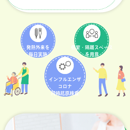
発熱外来を
個室・隔離スペース
毎日実施
を用意
インフルエンザ
コロナ
同時抗原検査