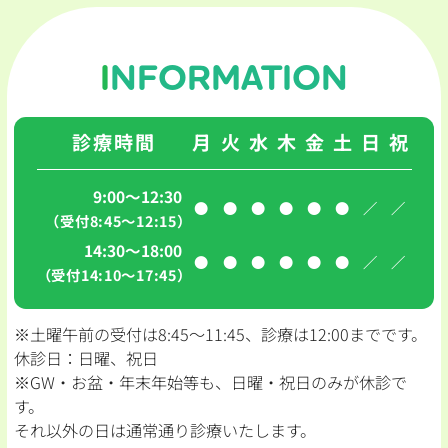
INFORMATION
診療時間
月
火
水
木
金
土
日
祝
9:00～12:30
●
●
●
●
●
●
／
／
（受付8:45〜12:15）
14:30～18:00
●
●
●
●
●
●
／
／
（受付14:10〜17:45）
※土曜午前の受付は8:45〜11:45、診療は12:00までです。
休診日：日曜、祝日
※GW・お盆・年末年始等も、日曜・祝日のみが休診で
す。
それ以外の日は通常通り診療いたします。