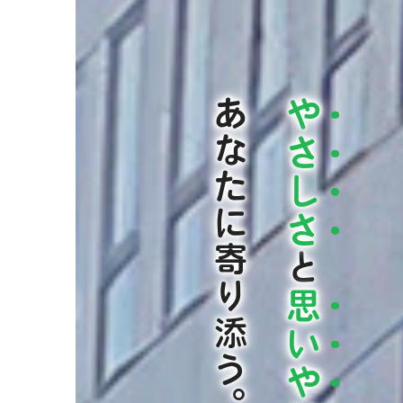
あなたに寄り添う。
や
さ
し
さ
と
思
い
や