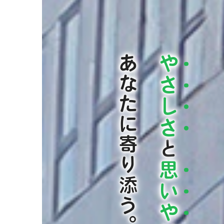
あなたに寄り添う。
や
さ
し
さ
と
思
い
や