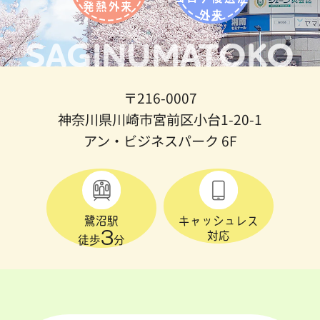
発熱外来
外来
SAGINUMATOKO
〒216-0007
神奈川県川崎市宮前区小台1-20-1
アン・ビジネスパーク 6F
鷺沼駅
キャッシュレス
3
対応
徒歩
分