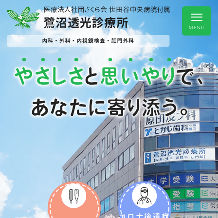
や
さ
し
さ
思
い
や
り
と
で、
あなたに寄り添う。
コロナ後遺症