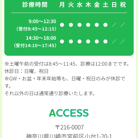
診療時間
月
火
水
木
金
土
日
祝
9:00～12:30
●
●
●
●
●
●
／
／
（受付8:45〜12:15）
14:30～18:00
●
●
●
●
●
●
／
／
（受付14:10〜17:45）
※土曜午前の受付は8:45〜11:45、診療は12:00までです。
休診日：日曜、祝日
※GW・お盆・年末年始等も、日曜・祝日のみが休診で
す。
それ以外の日は通常通り診療いたします。
ACCESS
〒216-0007
神奈川県川崎市宮前区小台1-20-1