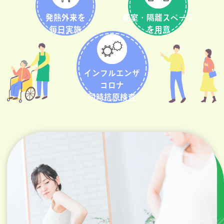
発熱外来を
個室・隔離スペース
毎日実施
を用意
インフルエンザ
コロナ
同時抗原検査