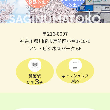
発熱外来
外来
SAGINUMATOKO
〒216-0007
神奈川県川崎市宮前区小台1-20-1
アン・ビジネスパーク 6F
鷺沼駅
キャッシュレス
3
対応
徒歩
分