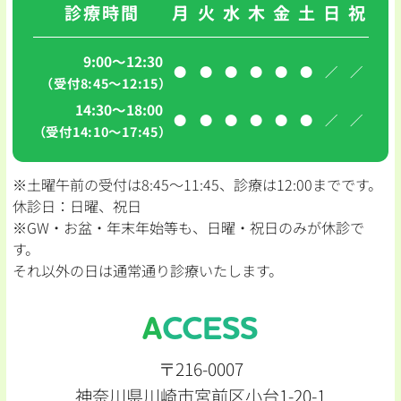
診療時間
月
火
水
木
金
土
日
祝
9:00～12:30
●
●
●
●
●
●
／
／
（受付8:45〜12:15）
14:30～18:00
●
●
●
●
●
●
／
／
（受付14:10〜17:45）
※土曜午前の受付は8:45〜11:45、診療は12:00までです。
休診日：日曜、祝日
※GW・お盆・年末年始等も、日曜・祝日のみが休診で
す。
それ以外の日は通常通り診療いたします。
ACCESS
〒216-0007
神奈川県川崎市宮前区小台1-20-1