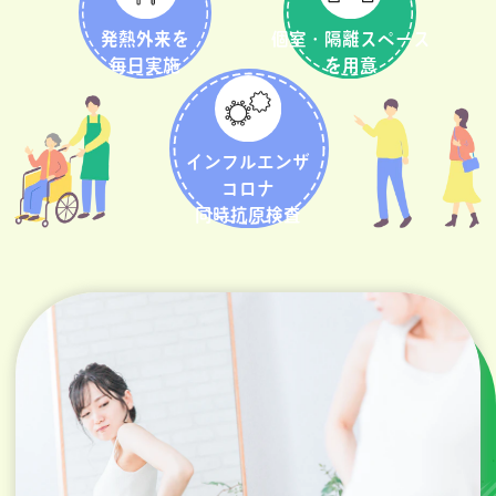
発熱外来を
個室・隔離スペース
毎日実施
を用意
インフルエンザ
コロナ
同時抗原検査