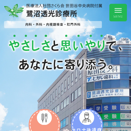
や
さ
し
さ
思
い
や
り
と
で、
あなたに寄り添う。
コロナ後遺症