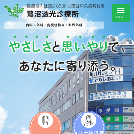
や
さ
し
さ
思
い
や
り
と
で、
あなたに寄り添う。
コロナ後遺症