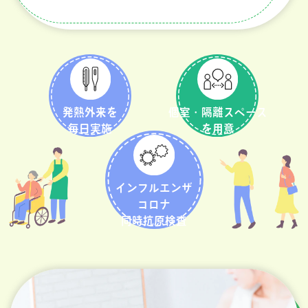
発熱外来を
個室・隔離スペース
毎日実施
を用意
インフルエンザ
コロナ
同時抗原検査