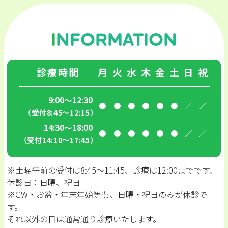
INFORMATION
診療時間
月
火
水
木
金
土
日
祝
9:00～12:30
●
●
●
●
●
●
／
／
（受付8:45〜12:15）
14:30～18:00
●
●
●
●
●
●
／
／
（受付14:10〜17:45）
※土曜午前の受付は8:45〜11:45、診療は12:00までです。
休診日：日曜、祝日
※GW・お盆・年末年始等も、日曜・祝日のみが休診で
す。
それ以外の日は通常通り診療いたします。