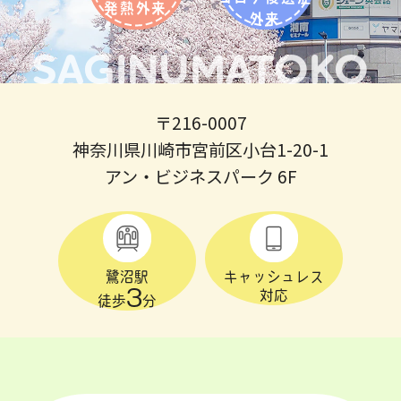
発熱外来
外来
SAGINUMATOKO
〒216-0007
神奈川県川崎市宮前区小台1-20-1
アン・ビジネスパーク 6F
鷺沼駅
キャッシュレス
3
対応
徒歩
分