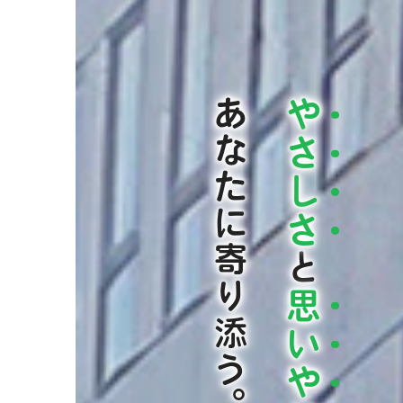
あなたに寄り添う。
や
さ
し
さ
と
思
い
や