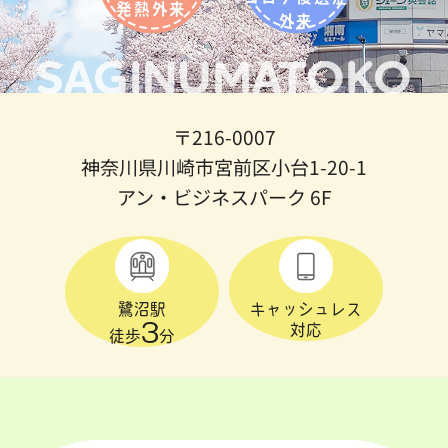
発熱外来
外来
SAGINUMATOKO
〒216-0007
神奈川県川崎市宮前区小台1-20-1
アン・ビジネスパーク 6F
鷺沼駅
キャッシュレス
3
対応
徒歩
分