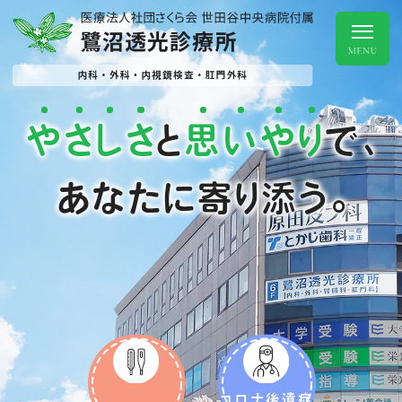
や
さ
し
さ
思
い
や
り
と
で、
あなたに寄り添う。
コロナ後遺症