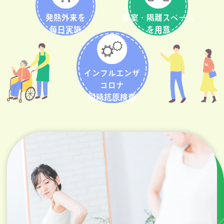
発熱外来を
個室・隔離スペース
毎日実施
を用意
インフルエンザ
コロナ
同時抗原検査