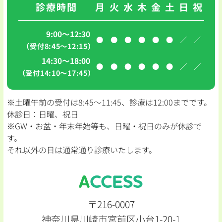
診療時間
月
火
水
木
金
土
日
祝
9:00～12:30
●
●
●
●
●
●
／
／
（受付8:45〜12:15）
14:30～18:00
●
●
●
●
●
●
／
／
（受付14:10〜17:45）
※土曜午前の受付は8:45〜11:45、診療は12:00までです。
休診日：日曜、祝日
※GW・お盆・年末年始等も、日曜・祝日のみが休診で
す。
それ以外の日は通常通り診療いたします。
ACCESS
〒216-0007
神奈川県川崎市宮前区小台1-20-1