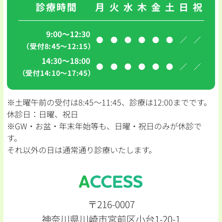
診療時間
月
火
水
木
金
土
日
祝
9:00～12:30
●
●
●
●
●
●
／
／
（受付8:45〜12:15）
14:30～18:00
●
●
●
●
●
●
／
／
（受付14:10〜17:45）
※土曜午前の受付は8:45〜11:45、診療は12:00までです。
休診日：日曜、祝日
※GW・お盆・年末年始等も、日曜・祝日のみが休診で
す。
それ以外の日は通常通り診療いたします。
ACCESS
〒216-0007
神奈川県川崎市宮前区小台1-20-1