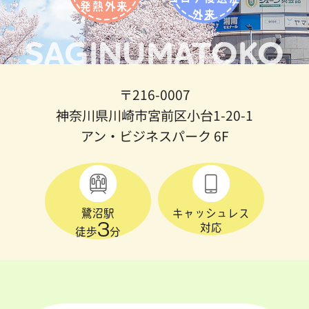
発熱外来
外来
SAGINUMATOKO
〒216-0007
神奈川県川崎市宮前区小台1-20-1
アン・ビジネスパーク 6F
鷺沼駅
キャッシュレス
3
対応
徒歩
分