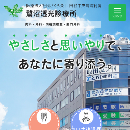
や
さ
し
さ
思
い
や
り
と
で、
あなたに寄り添う。
コロナ後遺症