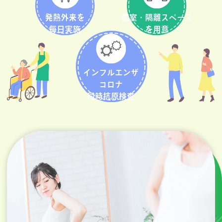
発熱外来を
個室・隔離スペース
毎日実施
を用意
インフルエンザ
コロナ
同時抗原検査